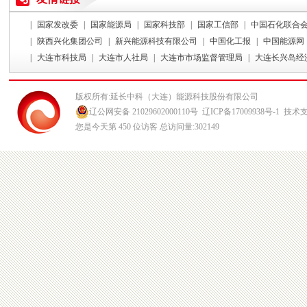
|
国家发改委
|
国家能源局
|
国家科技部
|
国家工信部
|
中国石化联合
|
陕西兴化集团公司
|
新兴能源科技有限公司
|
中国化工报
|
中国能源网
|
大连市科技局
|
大连市人社局
|
大连市市场监督管理局
|
大连长兴岛经
版权所有:延长中科（大连）能源科技股份有限公司
辽公网安备 21029602000110号
辽ICP备17009938号-1
技术支
您是今天第
450
位访客 总访问量:
302149